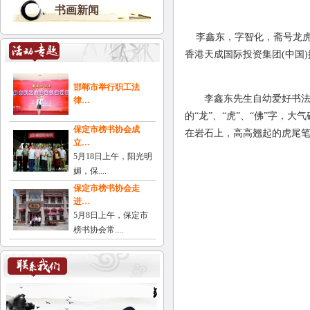
书画新闻
李鑫东，字智化，斋号龙虎
香港天成国际投资集团(中国
邯郸市举行职工法
李鑫东先生自幼爱好书法，
律…
的“龙”、“虎”、“佛”字，
保定市榜书协会成
在岩石上，高高翘起的虎尾笔
立…
5月18日上午，阳光明
媚，保....
保定市榜书协会走
进…
5月8日上午，保定市
榜书协会常....